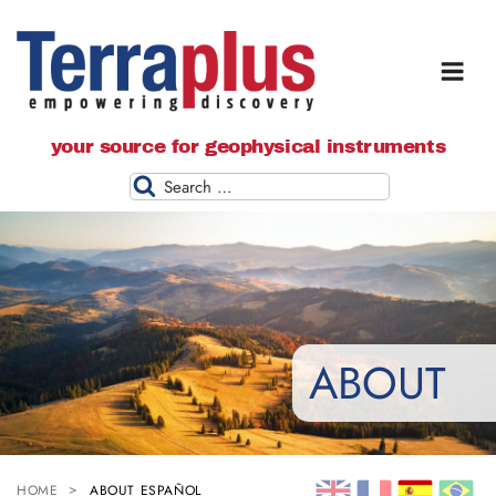
Terraplus: Geophysical Equipment
your source for geophysical instruments
Supplier
Search
ABOUT
HOME
ABOUT ESPAÑOL